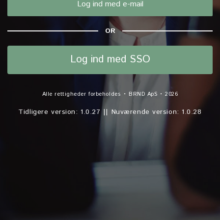
Log ind med e-mail
OR
Log ind med SSO
Alle rettigheder forbeholdes • BRND ApS •
2026
Tidligere version: 1.0.27 || Nuværende version: 1.0.28